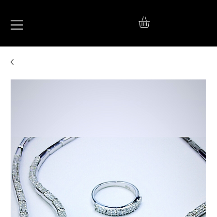
IŞIL
TAKI
925 Ayar Gümüş
Silver Jewelry