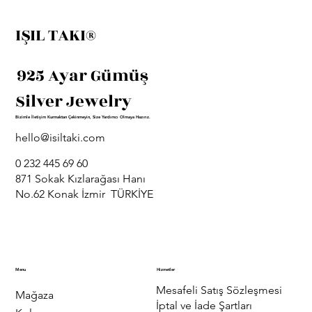
IŞIL TAKI®
925 Ayar Gümüş
Silver Jewelry
Bizimle İletişim Kurmaktan Çekinmeyin, Size Yardımcı Olmaya Hazırız.
hello@isiltaki.com
0 232 445 69 60
871 Sokak Kızlarağası Hanı
No.62 Konak İzmir TÜRKİYE
Menu
Hizmetler
Mesafeli Satış Sözleşmesi
Mağaza
İptal ve İade Şartları