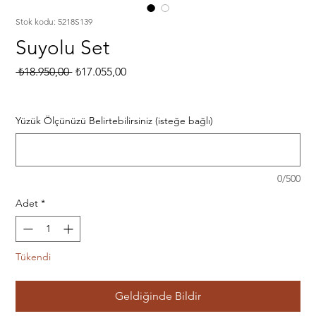
Stok kodu: 5218S139
Suyolu Set
Normal
İndirimli
 ₺18.950,00 
₺17.055,00
Fiyat
Fiyat
Yüzük Ölçünüzü Belirtebilirsiniz (isteğe bağlı)
0/500
Adet
*
Tükendi
Geldiğinde Bildir