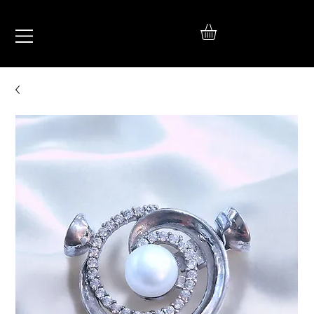
IŞIL
TAKI
925 Ayar Gümüş
Silver Jewelry