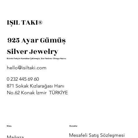
IŞIL TAKI®
925 Ayar Gümüş
Silver Jewelry
Bizimle İletişim Kurmaktan Çekinmeyin, Size Yardımcı Olmaya Hazırız.
hello@isiltaki.com
0 232 445 69 60
871 Sokak Kızlarağası Hanı
No.62 Konak İzmir TÜRKİYE
Menu
Hizmetler
Mesafeli Satış Sözleşmesi
Mağaza