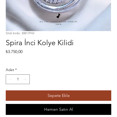
Stok kodu: 30817P43
Spira İnci Kolye Kilidi
Fiyat
₺3.750,00
Adet
*
Sepete Ekle
Hemen Satın Al